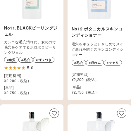
No11.BLACKピーリングジ
No12.ボタニカルスキンコ
ェル
ンディショナー
ガンコな毛穴汚れに。炭の力で
毛穴をキュッと引きしめてメイ
毛穴をケアするポロポロピーリ
ク崩れを防ぐスキンコンディシ
ングジェル
ョナー
#角質
#毛穴
#ゴワつき
#毛穴
#収れん
#テカリ
5.0
[定期初回]
[定期初回]
¥2,200（税込）
¥2,200（税込）
[単品]
[単品]
¥
2,750
（税込）
¥
2,750
（税込）