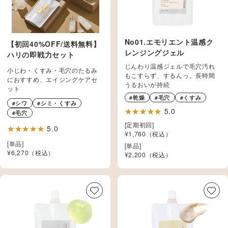
No01.エモリエント温感ク
【初回40%OFF/送料無料】
レンジングジェル
ハリの即戦力セット
じんわり温感ジェルで毛穴汚れ
小じわ・くすみ・毛穴のたるみ
もこすらず、するんっ。長時間
におすすめ、エイジングケアセ
うるおいが持続
ット
#乾燥
#毛穴
#くすみ
#シワ
#シミ・くすみ
5.0
#毛穴
[定期初回]
5.0
¥1,760（税込）
[単品]
[単品]
¥
6,270
（税込）
¥
2,200
（税込）