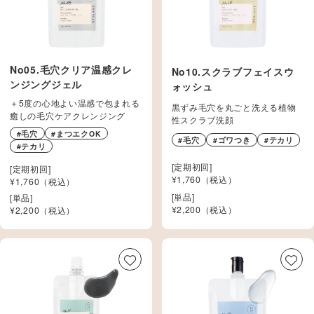
No05.毛穴クリア温感クレ
No10.スクラブフェイスウ
ンジングジェル
ォッシュ
＋5度の心地よい温感で包まれる
黒ずみ毛穴を丸ごと洗える植物
癒しの毛穴ケアクレンジング
性スクラブ洗顔
#毛穴
#まつエクOK
#毛穴
#ゴワつき
#テカリ
#テカリ
[定期初回]
[定期初回]
¥1,760（税込）
¥1,760（税込）
[単品]
[単品]
¥
2,200
（税込）
¥
2,200
（税込）