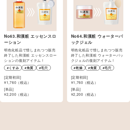
No63.和漢粧 エッセンスロ
No64.和漢粧 ウォーターパ
ーション
ックジェル
明色化粧品で惜しまれつつ販売
明色化粧品で惜しまれつつ販売
終了した和漢粧 エッセンスロー
終了した和漢粧 ウォーターパッ
ションの復刻アイテム！
クジェルの復刻アイテム！
#くすみ
#角質
#毛穴
#乾燥
#角質
#毛穴
[定期初回]
[定期初回]
¥1,760（税込）
¥1,760（税込）
[単品]
[単品]
¥
2,200
（税込）
¥
2,200
（税込）