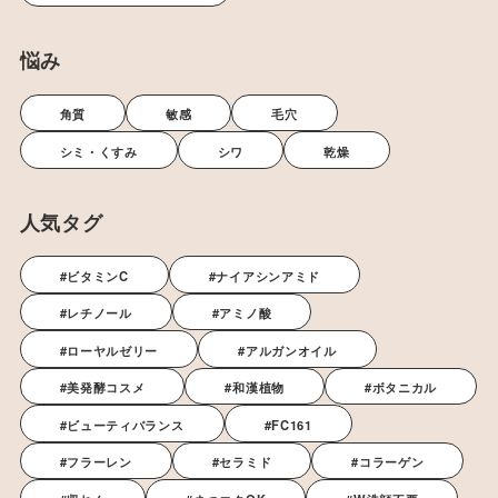
悩み
角質
敏感
毛穴
シミ・くすみ
シワ
乾燥
人気タグ
#ビタミンC
#ナイアシンアミド
#レチノール
#アミノ酸
#ローヤルゼリー
#アルガンオイル
#美発酵コスメ
#和漢植物
#ボタニカル
#ビューティバランス
#FC161
#フラーレン
#セラミド
#コラーゲン