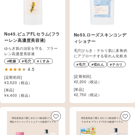
No45.ピュアFLセラム(フラ
No53.ローズスキンコンデ
ーレン高濃度美容液)
ィショナー
ゆらぎ肌の治安を守る、フラー
毛穴ひらき・テカリ肌に多角的
レン高濃度美容液
にアプローチする収れん化粧水
#乾燥
#毛穴
#くすみ
#毛穴
#収れん
#テカリ
4.5
[定期初回]
[定期初回]
¥2,200（税込）
¥3,520（税込）
[単品]
[単品]
¥
2,750
（税込）
¥
4,400
（税込）