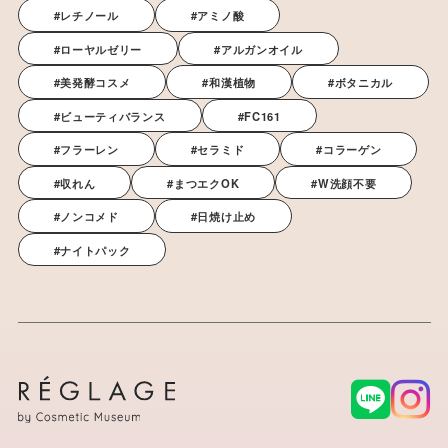
#レチノール
#アミノ酸
#ローヤルゼリー
#アルガンオイル
#美発酵コスメ
#和漢植物
#ボタニカル
#ビューティバランス
#FC161
#フラーレン
#セラミド
#コラーゲン
#収れん
#まつエクOK
#W洗顔不要
#ノンコメド
#日焼け止め
#ナイトパック