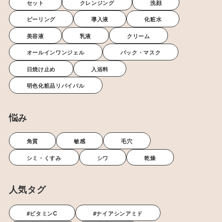
セット
クレンジング
洗顔
ピーリング
導入液
化粧水
美容液
乳液
クリーム
オールインワンジェル
パック・マスク
日焼け止め
入浴料
明色化粧品リバイバル
悩み
角質
敏感
毛穴
シミ・くすみ
シワ
乾燥
人気タグ
#ビタミンC
#ナイアシンアミド