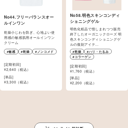
No58.明色スキンコンディ
No44.フリーバランスオー
ショニングゲル
ルインワン
明色化粧品で惜しまれつつ販売
乾燥小じわを防ぎ、心地よい使
終了したオーガニックローズ 明
用感の敏感肌用オールインワン
色スキンコンディショニングゲ
クリーム
ルの復刻アイテ...
#乾燥
#ハリ・たるみ
#敏感
#乾燥
#ノンコメド
#コラーゲン
[定期初回]
[定期初回]
¥2,640（税込）
¥1,760（税込）
[単品]
[単品]
¥
3,300
（税込）
¥
2,200
（税込）