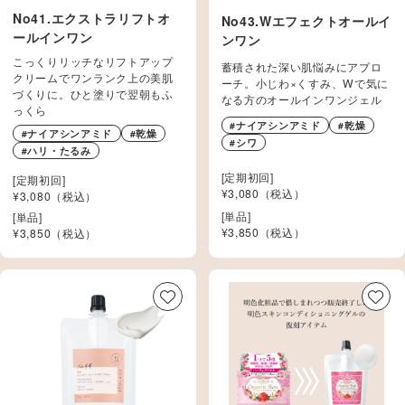
No41.エクストラリフトオ
No43.Wエフェクトオールイ
ールインワン
ンワン
こっくりリッチなリフトアップ
蓄積された深い肌悩みにアプロ
クリームでワンランク上の美肌
ーチ。小じわ×くすみ、Wで気に
づくりに。ひと塗りで翌朝もふ
なる方のオールインワンジェル
っくら
#ナイアシンアミド
#乾燥
#ナイアシンアミド
#乾燥
#シワ
#ハリ・たるみ
[定期初回]
[定期初回]
¥3,080（税込）
¥3,080（税込）
[単品]
[単品]
¥
3,850
（税込）
¥
3,850
（税込）