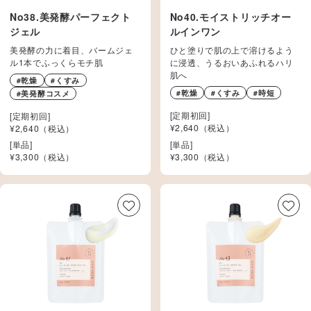
No38.美発酵パーフェクト
No40.モイストリッチオー
ジェル
ルインワン
美発酵の力に着目、バームジェ
ひと塗りで肌の上で溶けるよう
ル1本でふっくらモチ肌
に浸透、うるおいあふれるハリ
肌へ
#乾燥
#くすみ
#乾燥
#くすみ
#時短
#美発酵コスメ
[定期初回]
[定期初回]
¥2,640（税込）
¥2,640（税込）
[単品]
[単品]
¥
3,300
（税込）
¥
3,300
（税込）