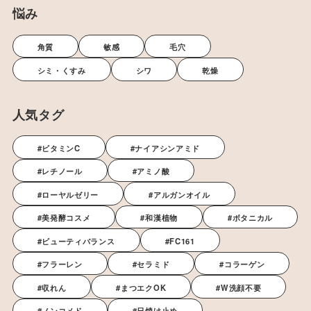
悩み
角質
敏感
毛穴
シミ・くすみ
シワ
乾燥
人気タグ
#ビタミンC
#ナイアシンアミド
#レチノール
#アミノ酸
#ローヤルゼリー
#アルガンオイル
#美発酵コスメ
#和漢植物
#ボタニカル
#ビューティバランス
#FC161
#フラーレン
#セラミド
#コラーゲン
#収れん
#まつエクOK
#W洗顔不要
#ノンコメド
#日焼け止め