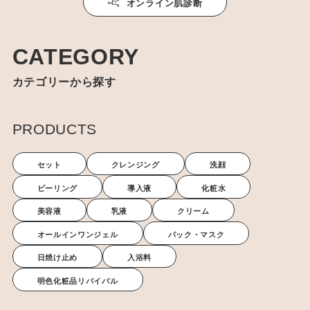
アルキル（Ｃ１０−３０））クロスポリマー、水酸化Ｎａ、ポリ
オンライン肌診断
アクリル酸Ｎａ、乳酸Ｎａ、コメヌカ油、ラウロイルラクチレー
トＮａ、ヒドロキシプロピルトリモニウムハニー、フェニルトリ
メチコン、ＥＤＴＡ−２Ｎａ、フェノキシエタノール、メチルパ
CATEGORY
ラベン、プロピルパラベン、エチルパラベン、香料
カテゴリーから探す
PRODUCTS
セット
クレンジング
洗顔
ピーリング
導入液
化粧水
美容液
乳液
クリーム
オールインワンジェル
パック・マスク
日焼け止め
入浴料
明色化粧品リバイバル