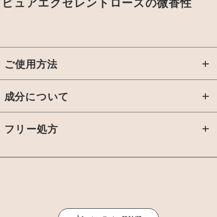
ピュアエクセレントローズの微香性
ご使用方法
化粧水などで肌を整えた後、適量（パール粒大）を指先に取り、
成分について
気になる部分を中心に肌にやさしくなじませてください。特に気
になる部分には重ねづけしてください。
水、グリセリン、ＤＰＧ、ミネラルオイル、ＢＧ、オクチルドデ
フリー処方
カノール、パルミチン酸エチルヘキシル、セタノール、ジメチコ
ン、ポリクオタニウム−５１※1、セラミドＥＯＰ※2、セラミドＮ
Ｐ※2、セラミドＡＰ※2、フィトスフィンゴシン※2、加水分解コ
ラーゲン、スフィンゴ脂質、パルミトイルペンタペプチド−４、
トコトリエノール、トコフェロール、アケビ茎エキス、コレステ
ロール、アテロコラーゲン、ポリソルベート２０、エチルヘキシ
ルグリセリン、キサンタンガム、キトサン、シクロデキストリ
ン、デキストリン、ＰＥＧ−４０水添ヒマシ油、ステアリン酸Ｐ
*一部の商品に配合されているカラメルは砂糖やぶどう糖、でんぷんなどを原料と
ＥＧ−５グリセリル、カルボマー、（アクリレーツ／アクリル酸
した日本でもっとも使われている天然着色料です。