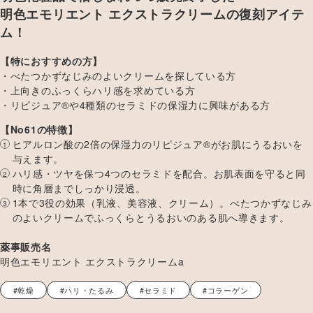
明色エモリエント エクストラクリームの復刻アイテ
ム！
【特におすすめの方】
べたつかずなじみのよいクリームを探している方
上向きのふっくらハリ感を求めている方
リピジュア®や4種類のセラミドの保湿力に興味がある方
【No61の特徴】
ヒアルロン酸の2倍の保湿力のリピジュア®がお肌にうるおいを
与えます。
ハリ感・ツヤを保つ4つのセラミドを配合。お肌表面を守ると同
時に角層までしっかり浸透。
1本で3役の効果（乳液、美容液、クリーム）。べたつかずなじみ
のよいクリームでふっくらとうるおいのある肌へ導きます。
薬事販売名
明色エモリエント エクストラクリームa
#乾燥
#ハリ・たるみ
#セラミド
#コラーゲン