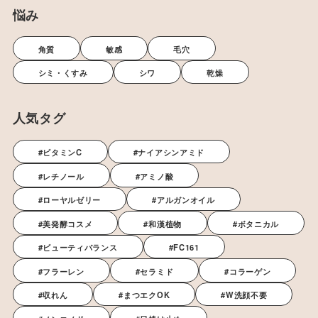
悩み
角質
敏感
毛穴
シミ・くすみ
シワ
乾燥
人気タグ
#ビタミンC
#ナイアシンアミド
#レチノール
#アミノ酸
#ローヤルゼリー
#アルガンオイル
#美発酵コスメ
#和漢植物
#ボタニカル
#ビューティバランス
#FC161
#フラーレン
#セラミド
#コラーゲン
#収れん
#まつエクOK
#W洗顔不要