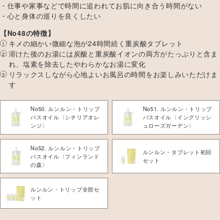
仕事や家事などで時間に追われてお肌に向き合う時間がない
心と身体の巡りを良くしたい
【No48の特徴】
キメの細かい微細な泡が24時間続く重炭酸タブレット
溶けた後のお湯には炭酸と重炭酸イオンの両方がたっぷりと含ま
れ、塩素を除去したやわらかなお湯に変化
リラックスしながら心地よいお風呂の時間をお楽しみいただけま
す
No50. ルンルン・トリップ
No51. ルンルン・トリップ
バスオイル〈シチリアオレ
バスオイル〈イングリッシ
ンジ〉
ュローズガーデン〉
No52. ルンルン・トリップ
ルンルン・タブレット初回
バスオイル〈フィンランド
セット
の森〉
ルンルン・トリップ全部セ
ット