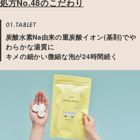
処方No.48のこだわり
01.TABLET
炭酸水素Na由来の重炭酸イオン(基剤)でや
わらかな湯質に
キメの細かい微細な泡が24時間続く