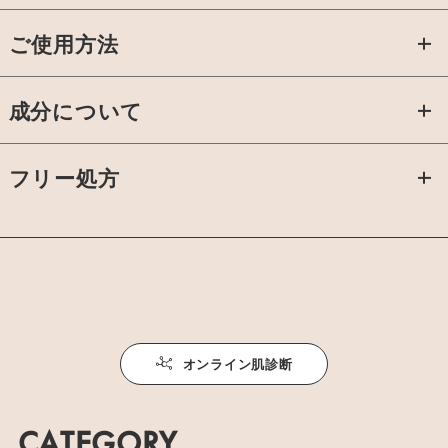
ご使用方法
●本品のみで使う場合：浴槽の湯（約200L）に本品3錠を入れ、
成分について
よくかき混ぜてからご入浴ください。
●バスオイルを混ぜて使う場合：浴槽の湯（約200L）に本品3錠
と気分に合わせて選んだルンルントリップバスオイル（別売全
炭酸水素Na、炭酸Na、コハク酸、硫酸Na、PEG150、ラウロイ
量）を入れ、よくかき混ぜてからご入浴ください。
フリー処方
ルグルタミン酸Na、シリカ、タルク
*一部の商品に配合されているカラメルは砂糖やぶどう糖、でんぷんなどを原料と
した日本でもっとも使われている天然着色料です。
オンライン肌診断
CATEGORY