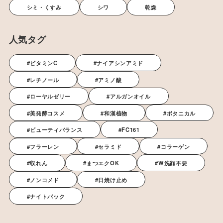
シミ・くすみ
シワ
乾燥
人気タグ
#ビタミンC
#ナイアシンアミド
#レチノール
#アミノ酸
#ローヤルゼリー
#アルガンオイル
#美発酵コスメ
#和漢植物
#ボタニカル
#ビューティバランス
#FC161
#フラーレン
#セラミド
#コラーゲン
#収れん
#まつエクOK
#W洗顔不要
#ノンコメド
#日焼け止め
#ナイトパック