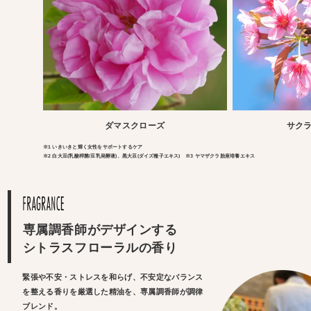
ダマスクローズ
サク
※1 いきいきと輝く女性をサポートするケア
※2 白大豆(乳酸桿菌/豆乳発酵液)、黒大豆(ダイズ種子エキス) ※3 ヤマザクラ胎座培養エキス
専属調香師がデザインする
シトラスフローラルの香り
緊張や不安・ストレスを和らげ、不安定なバランス
を整える香りを厳選した精油を、専属調香師が調律
ブレンド。