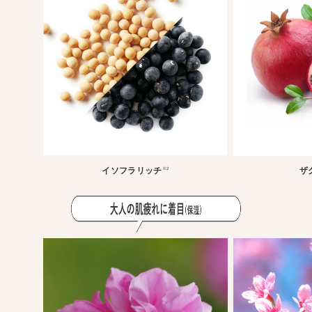
イソフラリッチ
ザ
※2