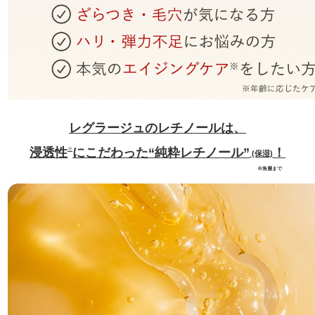
レグラージュのレチノールは、
浸透性
にこだわった“純粋レチノール”
！
※
(保湿)
※角層まで