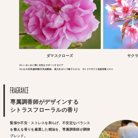
ダマスクローズ
サク
※1 いきいきと輝く女性をサポートするケア
※2 白大豆(乳酸桿菌/豆乳発酵液)、黒大豆(ダイズ種子エキス) ※3 ヤマザクラ胎座培養エキス
専属調香師がデザインする
シトラスフローラルの香り
緊張や不安・ストレスを和らげ、不安定なバランス
を整える香りを厳選した精油を、専属調香師が調律
ブレンド。