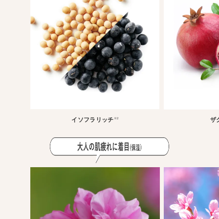
イソフラリッチ
ザ
※2